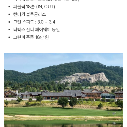
퍼블릭 18홀 (IN, OUT)
켄터키 블루글라스
그린 스피드 : 3.0 ~ 3.4
티박스 잔디 페어웨이 동일
그린피 주중 18만 원